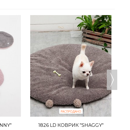
1
РАСПРОДАНО
UNNY"
1826 LD КОВРИК "SHAGGY"