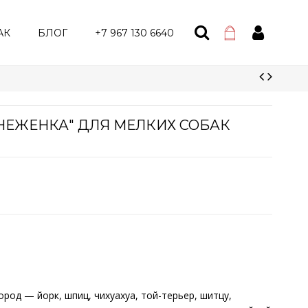
АК
БЛОГ
+7 967 130 6640
"НЕЖЕНКА" ДЛЯ МЕЛКИХ СОБАК
род — йорк, шпиц, чихуахуа, той-терьер, шитцу,