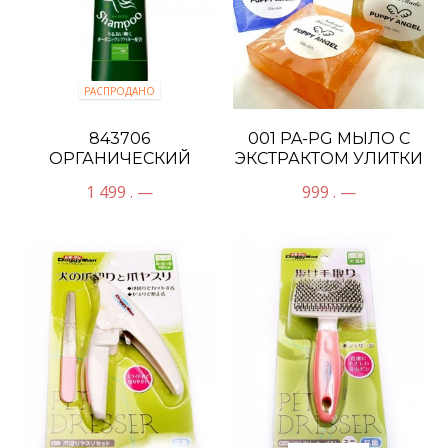
РАСПРОДАНО
843706
001 PA-PG МЫЛО С
ОРГАНИЧЕСКИЙ
ЭКСТРАКТОМ УЛИТКИ
ШАМПУНЬ С
1 499 . —
999 . —
АРОМАТОМ ТРАВ