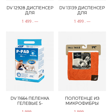
DV 12928 ДИСПЕНСЕР
DV 13139 ДИСПЕНСЕР
ДЛЯ
ДЛЯ
ГИГИЕНИЧЕСКИХ
ГИГИЕНИЧЕСКИХ
1 499 . —
1 499 . —
ПАКЕТОВ
ПАКЕТОВ
DV 11664 ПЕЛЕНКА
ПОЛОТЕНЦЕ ИЗ
ГЕЛЕВЫЕ 5-
МИКРОФИБРЫ
СЛОЙНЫЕ
1 999 . —
1 999 . —