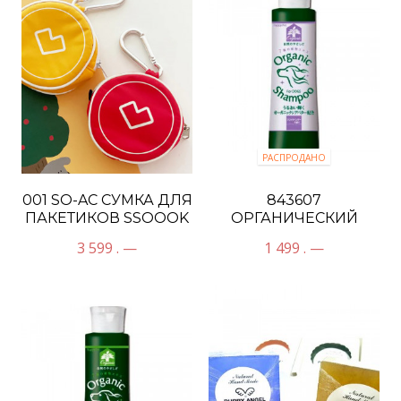
РАСПРОДАНО
001 SO-AC СУМКА ДЛЯ
843607
ПАКЕТИКОВ SSOOOK
ОРГАНИЧЕСКИЙ
ШАМПУНЬ С
3 599 . —
1 499 . —
АРОМАТОМ
ЛАВАНДЫ