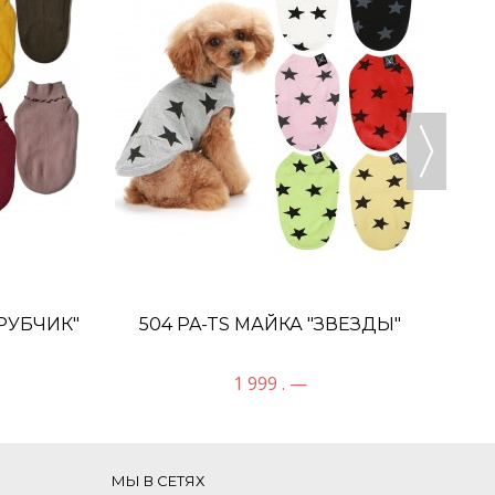
50
"РУБЧИК"
504 PA-TS МАЙКА "ЗВЕЗДЫ"
1 999 . —
МЫ В СЕТЯХ