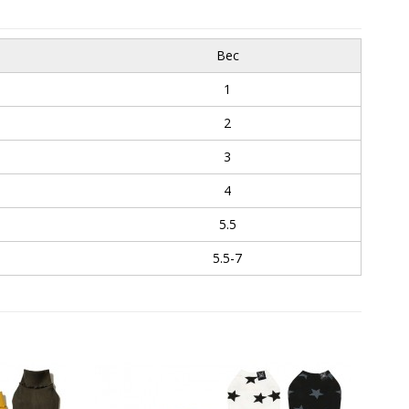
Вес
1
2
3
4
5.5
5.5-7