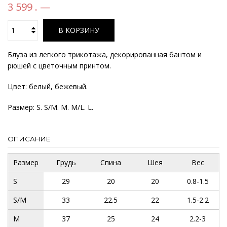
3 599 . —
В КОРЗИНУ
Блуза из легкого трикотажа, декорированная бантом и
рюшей с цветочным принтом.
Цвет: белый, бежевый.
Размер: S. S/M. M. M/L. L.
ОПИСАНИЕ
Размер
Грудь
Спина
Шея
Вес
S
29
20
20
0.8-1.5
S/M
33
22.5
22
1.5-2.2
M
37
25
24
2.2-3