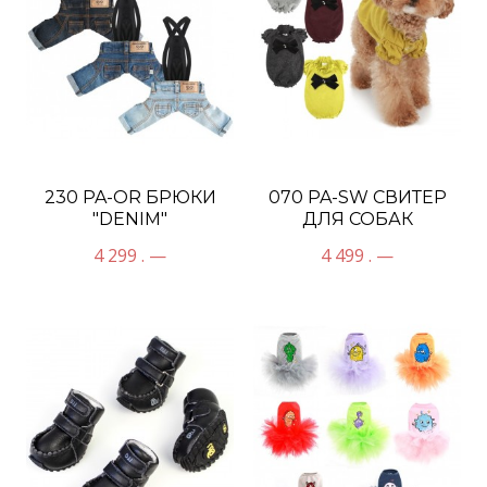
230 PA-OR БРЮКИ
070 PA-SW СВИТЕР
"DENIM"
ДЛЯ СОБАК
"MYSTERY"
4 299 . —
4 499 . —