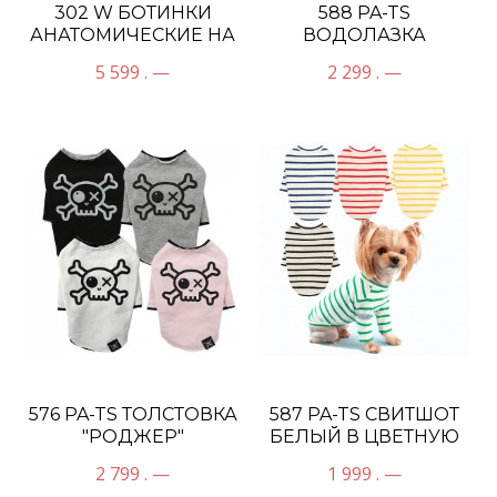
302 W БОТИНКИ
588 PA-TS
АНАТОМИЧЕСКИЕ НА
ВОДОЛАЗКА
МЕХУ (ЗИМА)
ЦВЕТНАЯ В БЕЛУЮ
5 599 . —
2 299 . —
ПОЛОСКУ
576 PA-TS ТОЛСТОВКА
587 PA-TS СВИТШОТ
"РОДЖЕР"
БЕЛЫЙ В ЦВЕТНУЮ
ПОЛОСКУ
2 799 . —
1 999 . —