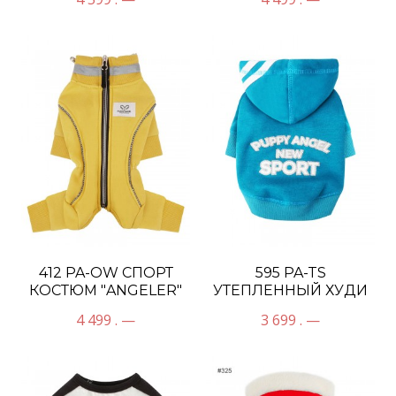
412 PA-OW СПОРТ
595 PA-TS
КОСТЮМ "ANGELER"
УТЕПЛЕННЫЙ ХУДИ
УНИСЕКС
"SPORT"
4 499 . —
3 699 . —