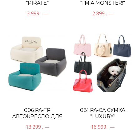
"PIRATE"
"I'M A MONSTER!"
3 999 . —
2 899 . —
006 PA-TR
081 PA-CA СУМКА
АВТОКРЕСЛО ДЛЯ
"LUXURY"
СОБАК "WITH LOVE"
13 299 . —
16 999 . —