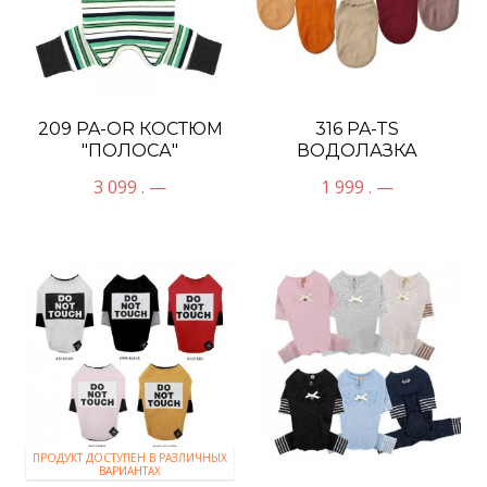
209 PA-OR КОСТЮМ
316 PA-TS
"ПОЛОСА"
ВОДОЛАЗКА
"РУБЧИК" БЕЗ
3 099 . —
1 999 . —
РУКАВОВ
ПРОДУКТ ДОСТУПЕН В РАЗЛИЧНЫХ
ВАРИАНТАХ