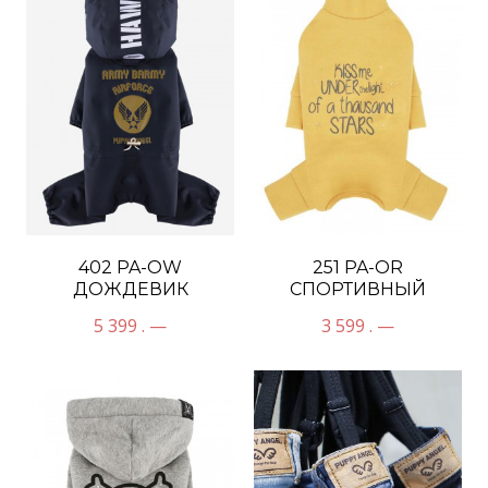
402 PA-OW
251 PA-OR
ДОЖДЕВИК
СПОРТИВНЫЙ
"MAGAGIO" С
КОСТЮМ "NEMO"
5 399 . —
3 599 . —
СВЕТЯЩИМСЯ В
ТЕМНОТЕ...