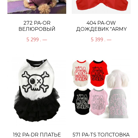
272 PA-OR
404 PA-OW
ВЕЛЮРОВЫЙ
ДОЖДЕВИК "ARMY
КОСТЮМ "PIRATE"
BARMY" С
5 299 . —
5 399 . —
СВЕТЯЩИМСЯ В
ПРИНТОМ АКУЛЫ
192 PA-DR ПЛАТЬЕ
571 PA-TS ТОЛСТОВКА