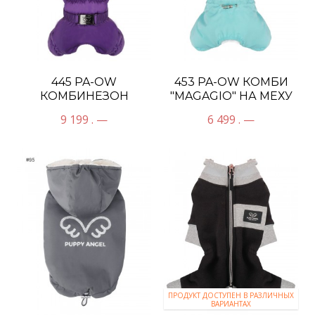
445 PA-OW
453 PA-OW КОМБИ
КОМБИНЕЗОН
"MAGAGIO" НА МЕХУ
"ANGELER" НА
ДЕВОЧКА
9 199 . —
6 499 . —
КНОПКАХ УНИСЕКС
ПРОДУКТ ДОСТУПЕН В РАЗЛИЧНЫХ
ВАРИАНТАХ