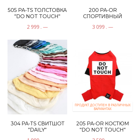
505 PA-TS ТОЛСТОВКА
200 PA-OR
"DO NOT TOUCH"
СПОРТИВНЫЙ
КОСТЮМ
2 999 . —
3 099 . —
"АНГЕЛОЧЕК"
ПРОДУКТ ДОСТУПЕН В РАЗЛИЧНЫХ
ВАРИАНТАХ
304 PA-TS СВИТШОТ
205 PA-OR КОСТЮМ
"DAILY"
"DO NOT TOUCH"