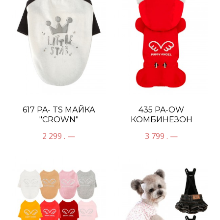
617 PA- TS МАЙКА
435 PA-OW
"CROWN"
КОМБИНЕЗОН
"КРЫЛЫШКИ"
2 299 . —
3 799 . —
ДЕВОЧКА