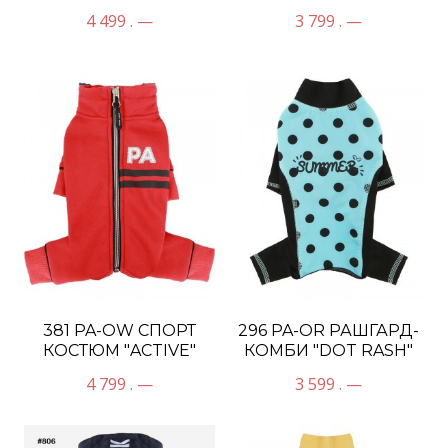
"СТЕЖКА", ГЛАДКАЯ
"КРЫЛЫШКИ"
4 499 . —
3 799 . —
ПОДКЛАДКА,
УНИСЕКС
МАЛЬЧИК
381 PA-OW СПОРТ
296 PA-OR РАШГАРД-
КОСТЮМ "ACTIVE"
КОМБИ "DOT RASH"
УНИСЕКС
4 799 . —
3 599 . —