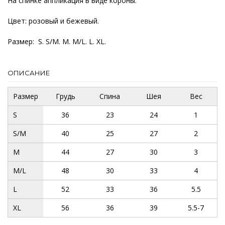
На спинке аппликация в виде короны.
Цвет: розовый и бежевый.
Размер: S. S/M. M. M/L. L. XL.
ОПИСАНИЕ
Размер
Грудь
Спина
Шея
Вес
S
36
23
24
1
S/M
40
25
27
2
M
44
27
30
3
M/L
48
30
33
4
L
52
33
36
5.5
XL
56
36
39
5.5-7