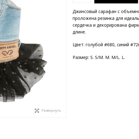
Джинсовый сарафан с объемной
проложена резинка для идеаль
сердечка и декорирована фирм
длине.
Цвет: голубой #680, синий #72
Размер: S. S/M. M. M/L. L.
Развернуть