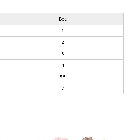
Вес
1
2
3
4
5.5
7