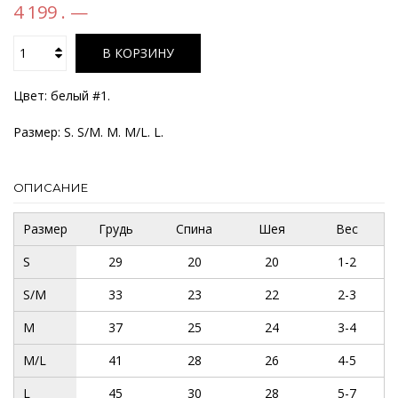
4 199 . —
В КОРЗИНУ
Цвет: белый #1.
Размер: S. S/M. M. M/L. L.
ОПИСАНИЕ
Размер
Грудь
Спина
Шея
Вес
S
29
20
20
1-2
S/M
33
23
22
2-3
M
37
25
24
3-4
M/L
41
28
26
4-5
L
45
30
28
5-7