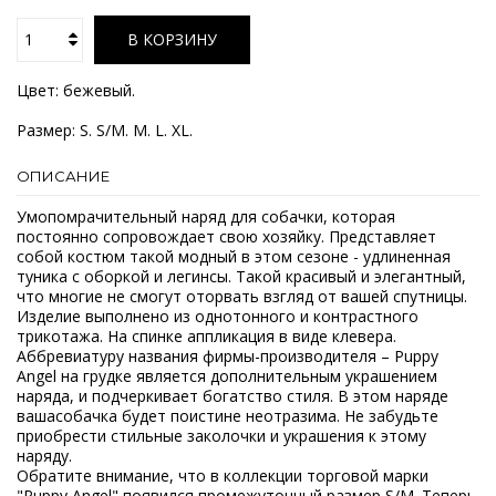
В КОРЗИНУ
Цвет: бежевый.
Размер: S. S/M. M. L. XL.
ОПИСАНИЕ
Умопомрачительный наряд для собачки, которая
постоянно сопровождает свою хозяйку. Представляет
собой костюм такой модный в этом сезоне - удлиненная
туника с оборкой и легинсы. Такой красивый и элегантный,
что многие не смогут оторвать взгляд от вашей спутницы.
Изделие выполнено из однотонного и контрастного
трикотажа. На спинке аппликация в виде клевера.
Аббревиатуру названия фирмы-производителя – Puppy
Angel на грудке является дополнительным украшением
наряда, и подчеркивает богатство стиля. В этом наряде
вашасобачка будет поистине неотразима. Не забудьте
приобрести стильные заколочки и украшения к этому
наряду.
Обратите внимание, что в коллекции торговой марки
"Puppy Angel" появился промежуточный размер S/M. Теперь