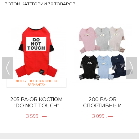
В ЭТОЙ КАТЕГОРИИ 30 ТОВАРОВ:
ДОСТУПНО В РАЗЛИЧНЫХ
ВАРИАНТАХ
205 PA-OR КОСТЮМ
200 PA-OR
"DO NOT TOUCH"
СПОРТИВНЫЙ
КОСТЮМ
3 599 . —
3 099 . —
"АНГЕЛОЧЕК"