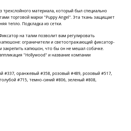
з трехслойного материала, который был специально
гами торговой марки "Puppy Angel". Эта ткань защищает
няя тепло. Подкладка из сетки.
иксатор на талии позволит вам регулировать
 капюшоне: ограничители и светоотражающий фиксатор-
м закрепить капюшон, что бы он не мешал собачке.
 аппликация "Hollywood" и название компании
ый #337, оранжевый #358, розовый #489, розовый #517,
голубой #715, темно-синий #806, зеленый #808,