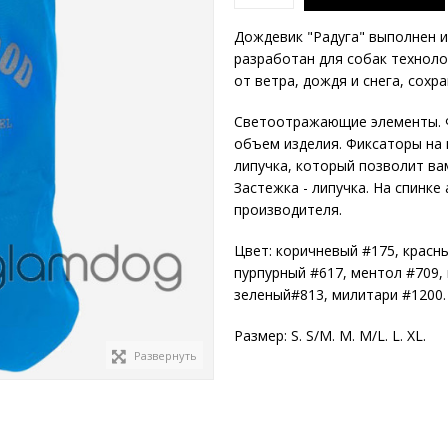
Дождевик "Радуга" выполнен и
разработан для собак техноло
от ветра, дождя и снега, сохра
Светоотражающие элементы. Ф
объем изделия. Фиксаторы на
липучка, который позволит ва
Застежка - липучка. На спинке
производителя.
Цвет: коричневый #175, красн
пурпурный #617, ментол #709, 
зеленый#813, милитари #1200.
Размер: S. S/M. M. M/L. L. XL.
Развернуть