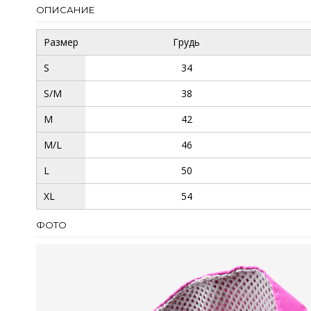
ОПИСАНИЕ
Размер
Грудь
S
34
S/M
38
M
42
M/L
46
L
50
XL
54
ФОТО