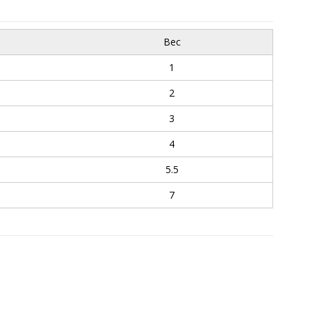
Вес
1
2
3
4
5.5
7