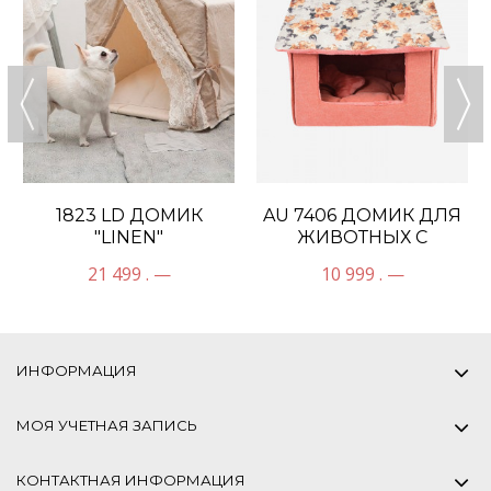
1823 LD ДОМИК
AU 7406 ДОМИК ДЛЯ
"LINEN"
ЖИВОТНЫХ С
РУЧКОЙ "ZINNIA
21 499 . —
10 999 . —
HOUSE"
ИНФОРМАЦИЯ
МОЯ УЧЕТНАЯ ЗАПИСЬ
КОНТАКТНАЯ ИНФОРМАЦИЯ